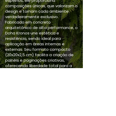
espelhos, ele proporciona
composições únicas, que valorizam o
design e tornam cada ambiente
verdadeiramente exclusivo.
Fabricado em concreto
arquitetônico de alta performance, o
Doha Kronos une estética e
resistência, sendo ideal para
aplicação em áreas internas e
externas. Seu formato compacto
(20x20x2,5 cm) facilita a criação de
painéis e paginações criativas,
oferecendo liberdade total para a
imaginação.
Manual de instalação
Dimensão