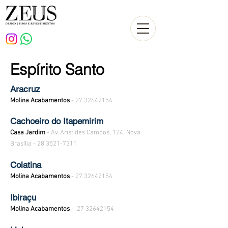
Espírito Santo
Aracruz
Molina Acabamentos
-
27 32642154
Cachoeiro do Itapemirim
Casa Jardim
- Av. Aristides Campos, 124, Nova
Brasília -
28 3521-7311
Colatina
Molina Acabamentos
-
27 32642154
Ibiraçu
Molina Acabamentos
-
27 32642154