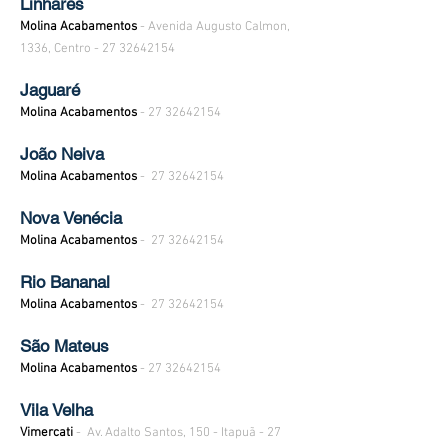
Linhares
Molina Acabamentos
- Avenida Augusto Calmon,
1336, Centro -
27 32642154
Jaguaré
Molina Acabamentos
-
27 32642154
João Neiva
Molina Acabamentos
-
27 32642154
Nova Venécia
Molina Acabamentos
-
27 32642154
Rio Bananal
Molina Acabamentos
-
27 32642154
São Mateus
Molina Acabamentos
-
27 32642154
Vila Velha
Vimercati
- Av. Adalto Santos, 150 - Itapuã -
27