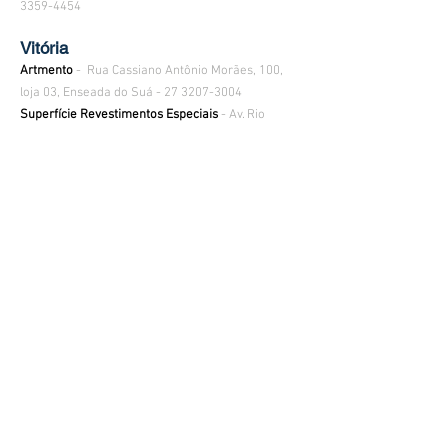
3359-4454
Vitória
Artmento
- Rua Cassiano Antônio Morães, 100,
loja 03, Enseada do Suá -
27 3207-3004
Superfície Revestimentos Especiais
-
Av. Rio
Branco, 311 - Santa Lucia, Vitória - ES
,
(27) 2142-
7727
contato@zeusdesign.com.br
Rua Atílio Gardezani, 307,
Distrito Industrial Flamínio de Freitas Levy,
Tel:
(19) 4104-0036
CEP
13.490-000
– Cordeirópolis / SP
Whats app:
(19) 984270017