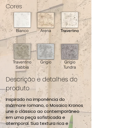
Cores
Bianco
Arena
Travertino
Traventino
Grigio
Grigio
Sabbia
Tundra
Descrição e detalhes do
produto
Inspirado na imponência do
mármore romano, o Mosaico Kronos
une o clássico ao contemporâneo
em uma peça sofisticada e
atemporal. Sua textura rica e