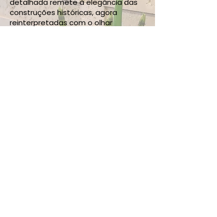
detalhada remete à elegância das
construções históricas, agora
reinterpretadas com o olhar
inovador da Zeus.
Perfeito para projetos que pedem
sofisticação com personalidade, o
Mosaico Kronos é vendido por metro
quadrado e oferece versatilidade
em composições internas e
externas.
Beleza, tradição e design em
perfeita harmonia.
Manual de instalação