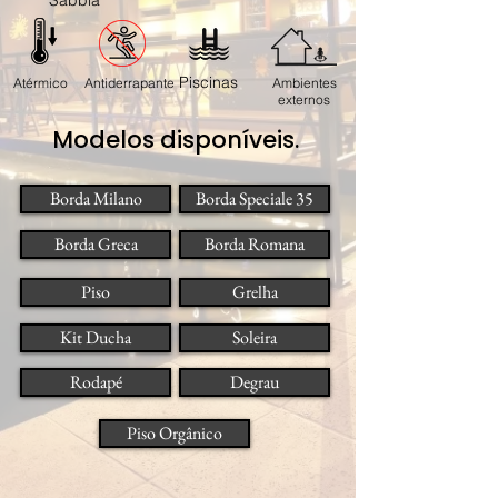
Sabbia
Piscinas
Atérmico
Antiderrapante
Ambientes
externos
Modelos disponíveis.
Borda Milano
Borda Speciale 35
Borda Greca
Borda Romana
Piso
Grelha
Kit Ducha
Soleira
Rodapé
Degrau
Piso Orgânico